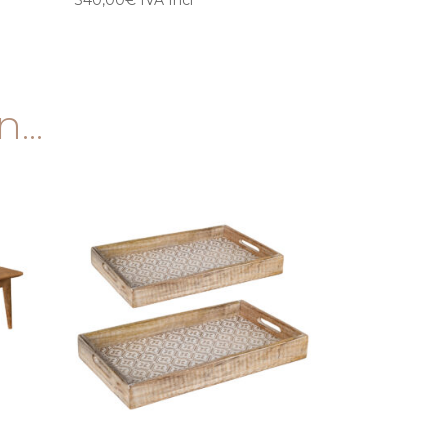
340,00
€
IVA Incl
...