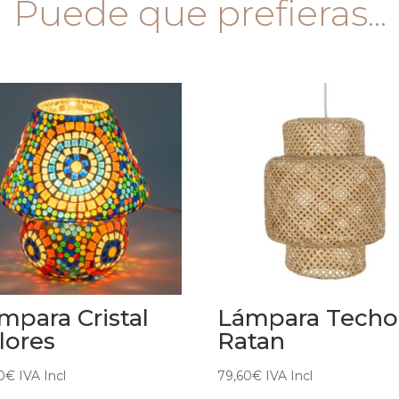
Puede que prefieras...
mpara Cristal
Lámpara Techo
lores
Ratan
0
€
IVA Incl
79,60
€
IVA Incl