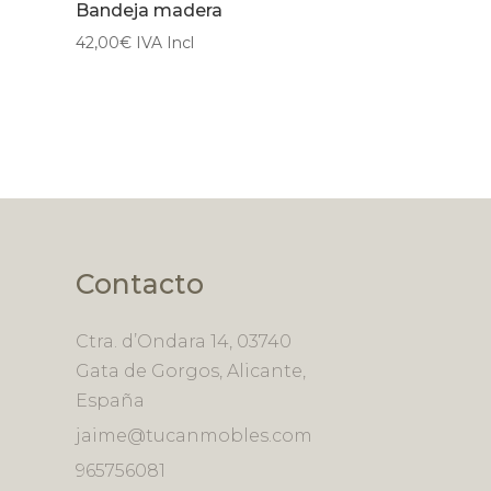
Bandeja madera
42,00
€
IVA Incl
Contacto
Ctra. d’Ondara 14, 03740
Gata de Gorgos, Alicante,
España
jaime@tucanmobles.com
965756081