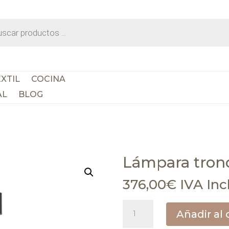
da
os
XTIL
COCINA
AL
BLOG
Lámpara tron
376,00
€
IVA Inc
Lámpara
Añadir al 
troncos