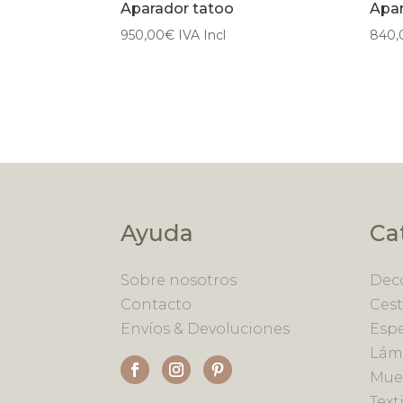
Aparador tatoo
Apar
950,00
€
IVA Incl
840,
Ayuda
Ca
Sobre nosotros
Deco
Contacto
Cest
Envíos & Devoluciones
Esp
Lám
Mue
Texti