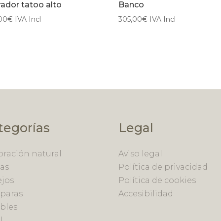
ador tatoo alto
Banco
00
€
IVA Incl
305,00
€
IVA Incl
tegorías
Legal
ración natural
Aviso legal
as
Política de privacidad
ejos
Política de cookies
paras
Accesibilidad
bles
l