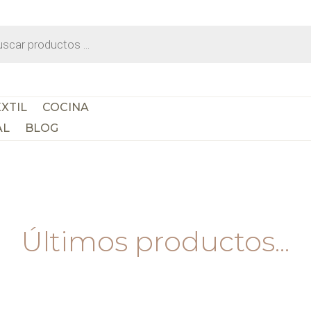
da
os
XTIL
COCINA
AL
BLOG
Últimos productos...