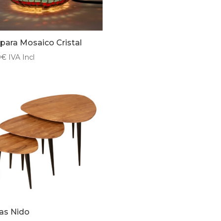
ara Mosaico Cristal
0
€
IVA Incl
as Nido