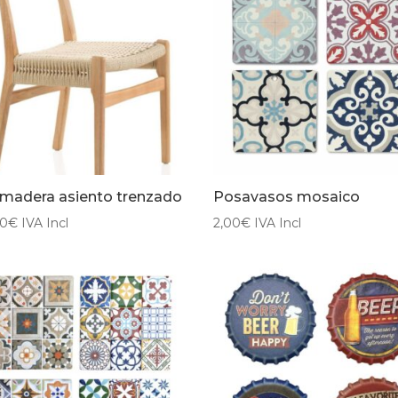
a madera asiento trenzado
Posavasos mosaico
00
€
IVA Incl
2,00
€
IVA Incl