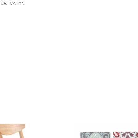
00
€
IVA Incl